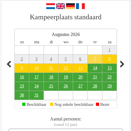
Kampeerplaats standaard
Augustus 2026
zo
ma
di
wo
do
vr
za
1
2
3
4
5
6
7
8
9
10
11
12
13
14
15
16
17
18
19
20
21
22
23
24
25
26
27
28
29
30
31
Beschikbaar
Nog enkele beschikbaar
Bezet
Aantal personen:
(vanaf 12 jaar)